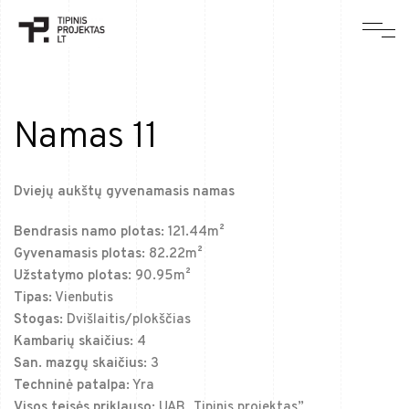
Namas 11
Dviejų aukštų gyvenamasis namas
Bendrasis namo plotas:
121.44m²
Gyvenamasis plotas:
82.22m²
Užstatymo plotas
: 90.95m²
Tipas:
Vienbutis
Stogas:
Dvišlaitis/plokščias
Kambarių skaičius:
4
San. mazgų skaičius:
3
Techninė patalpa:
Yra
Visos teisės priklauso:
UAB „Tipinis projektas”