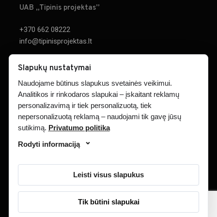
UAB „Tipinis projektas”
+370 662 08222
info@tipinisprojektas.lt
Parodos g. 20, Kaunas
×
Slapukų nustatymai
Naudojame būtinus slapukus svetainės veikimui.
RASTI ŽEMĖLAPYJE
Analitikos ir rinkodaros slapukai – įskaitant reklamų
personalizavimą ir tiek personalizuotą, tiek
nepersonalizuotą reklamą – naudojami tik gavę jūsų
sutikimą.
Privatumo politika
PROJEKTAI
APIE MUS
KONTAKTAI
Rodyti informaciją
Leisti visus slapukus
© 2023 tipinisprojektas.lt
Tik būtini slapukai