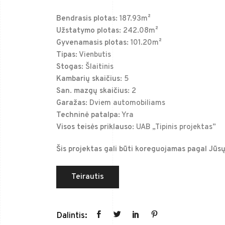
Bendrasis plotas:
187.93m²
Užstatymo plotas:
242.08m²
Gyvenamasis plotas:
101.20m²
Tipas:
Vienbutis
Stogas:
Šlaitinis
Kambarių skaičius:
5
San. mazgų skaičius:
2
Garažas:
Dviem automobiliams
Techninė patalpa:
Yra
Visos teisės priklauso:
UAB „Tipinis projektas”
Šis projektas gali būti koreguojamas pagal Jūsų
Teirautis
Dalintis: