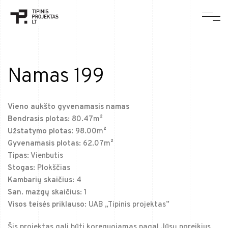
Namas 199
Vieno aukšto gyvenamasis namas
Bendrasis plotas:
80.47m²
Užstatymo plotas
: 98.00m²
Gyvenamasis plotas:
62.07m²
Tipas:
Vienbutis
Stogas:
Plokščias
Kambarių skaičius:
4
San. mazgų skaičius:
1
Visos teisės priklauso:
UAB „Tipinis projektas”
Šis projektas gali būti koreguojamas pagal Jūsų poreikius