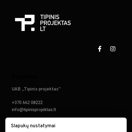
Kontaktai
UAB „Tipinis projektas”
+370 662 08222
info@tipinisprojektas.lt
Parodos g. 20, Kaunas
×
Slapukų nustatymai