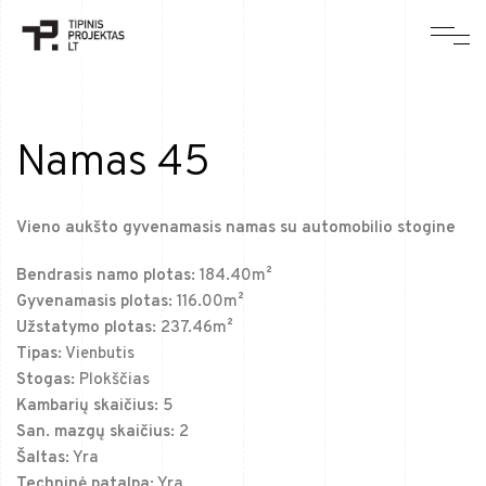
Namas 45
Vieno aukšto gyvenamasis namas su automobilio stogine
Bendrasis namo plotas:
184.40m²
Gyvenamasis plotas:
116.00m²
Užstatymo plotas:
237.46m²
Tipas:
Vienbutis
Stogas:
Plokščias
Kambarių skaičius:
5
San. mazgų skaičius:
2
Šaltas:
Yra
Techninė patalpa:
Yra