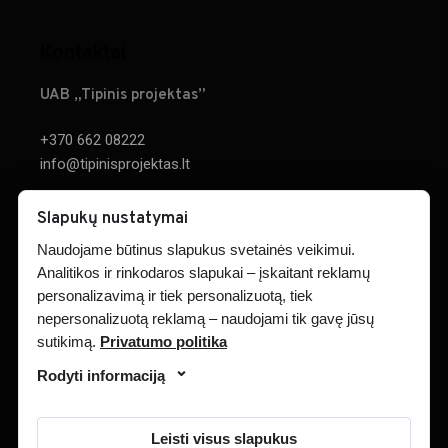
Kontaktai
UAB „Tipinis projektas”
+370 662 08222
info@tipinisprojektas.lt
Parodos g. 20, Kaunas
×
Slapukų nustatymai
Naudojame būtinus slapukus svetainės veikimui.
RASTI ŽEMĖLAPYJE
Analitikos ir rinkodaros slapukai – įskaitant reklamų
personalizavimą ir tiek personalizuotą, tiek
nepersonalizuotą reklamą – naudojami tik gavę jūsų
sutikimą.
Privatumo politika
PROJEKTAI
APIE MUS
KONTAKTAI
Rodyti informaciją
Leisti visus slapukus