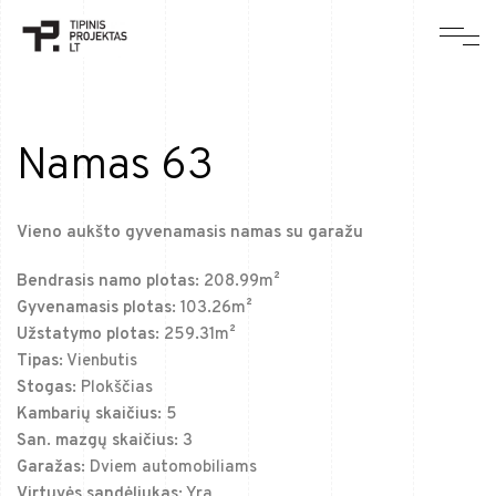
Namas 63
Vieno aukšto gyvenamasis namas su garažu
Bendrasis namo plotas:
208.99m²
Gyvenamasis plotas:
103.26m²
Užstatymo plotas:
259.31m²
Tipas:
Vienbutis
Stogas:
Plokščias
Kambarių skaičius:
5
San. mazgų skaičius:
3
Garažas:
Dviem automobiliams
Virtuvės sandėliukas:
Yra